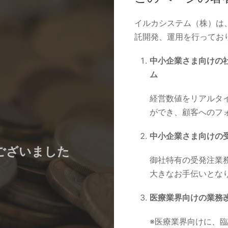
イルカシステム（株）は
託開発、運用を行ってお
中小企業さま向けの
ム
経営数値をリアルタ
ができ、顧客へのフ
中小企業さま向けの
ございました
御社特有の受発注業
大きなお手伝いとな
医療業界向けの業務
※医療業界向けに、