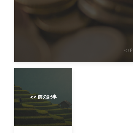
(c)
P
<< 前の記事