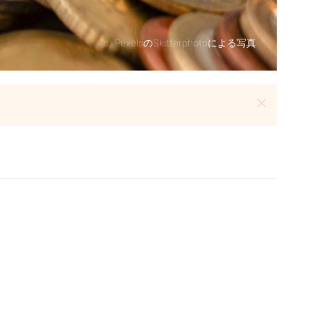
(c)
PexelsのSkitterphotoによる写真