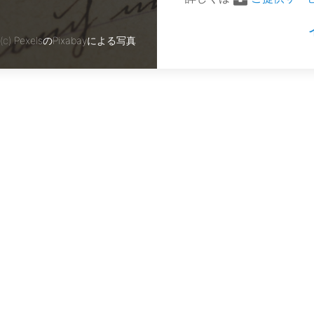
(c)
PexelsのPixabayによる写真