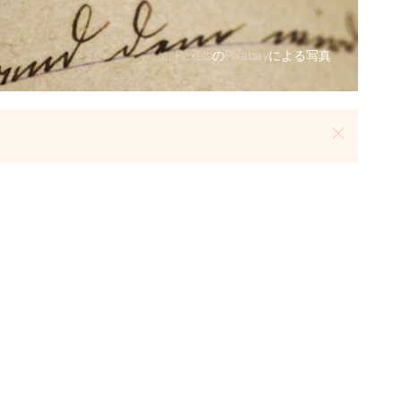
(c)
PexelsのPixabayによる写真