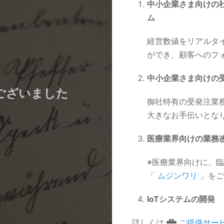
中小企業さま向けの
ム
経営数値をリアルタ
ができ、顧客へのフ
中小企業さま向けの
ございました
御社特有の受発注業
大きなお手伝いとな
医療業界向けの業務
※医療業界向けに、
「
ムジンワリ
」をご
IoTシステムの開発
詳しくは
ご提供サー