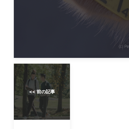
(c)
P
<< 前の記事