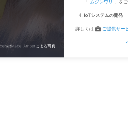
「
ムジンワリ
」をご
IoTシステムの開発
詳しくは
ご提供サー
exelsのMabel Amberによる写真