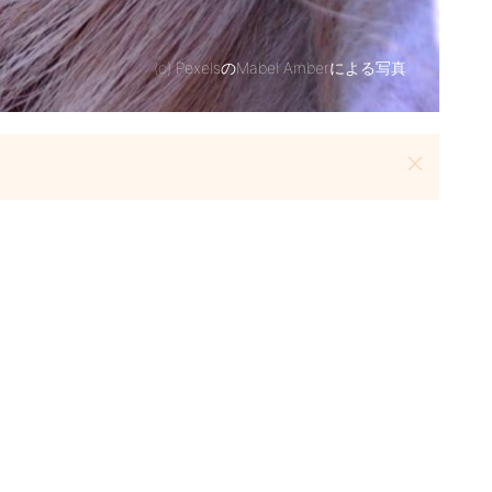
(c)
PexelsのMabel Amberによる写真