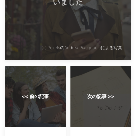
いました
(c)
PexelsのAndrea Piacquadioによる写真
<< 前の記事
次の記事 >>