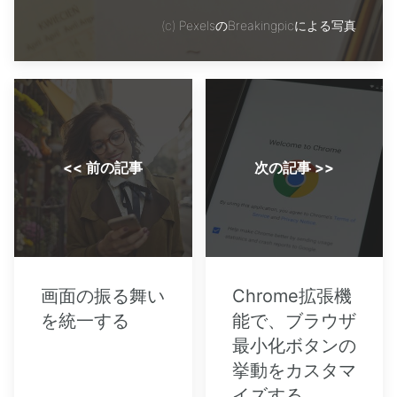
(c)
PexelsのBreakingpicによる写真
<< 前の記事
次の記事 >>
画面の振る舞い
Chrome拡張機
を統一する
能で、ブラウザ
最小化ボタンの
挙動をカスタマ
イズする