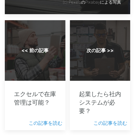
(c)
PexelsのPixabayによる写真
<< 前の記事
次の記事 >>
エクセルで在庫
起業したら社内
管理は可能？
システムが必
要？
この記事を読む
この記事を読む