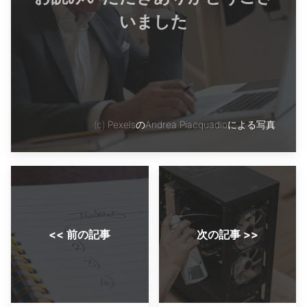
いました
(c)
PexelsのAndrea Piacquadioによる写真
<< 前の記事
次の記事 >>