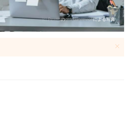
(c)
Pexelsのolia danilevichによる写真