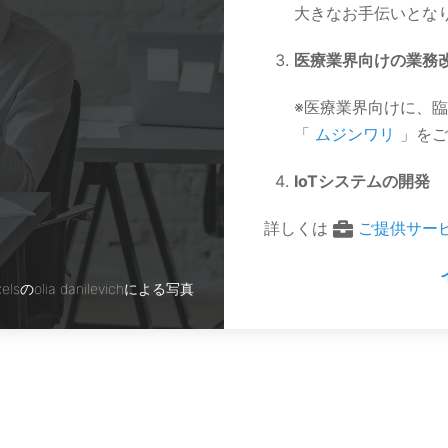
大きなお手伝いとな
医療業界向けの業務
※医療業界向けに、
「
ムジンワリ
」をご
IoTシステムの開発
詳しくは
ご提供サー
xelsのolia danilevichによる写真